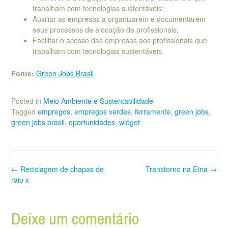
trabalham com tecnologias sustentáveis;
Auxiliar as empresas a organizarem e documentarem
seus processos de alocação de profissionais;
Facilitar o acesso das empresas aos profissionais que
trabalham com tecnologias sustentáveis.
Fonte:
Green Jobs Brasil
Posted in
Meio Ambiente e Sustentabilidade
Tagged
empregos
,
empregos verdes
,
ferramente
,
green jobs
,
green jobs brasil
,
oportunidades
,
widget
Post
←
Reciclagem de chapas de
Transtorno na Etna
→
navigation
raio x
Deixe um comentário