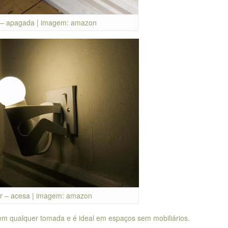
 – apagada | imagem: amazon
r – acesa | imagem: amazon
 em qualquer tomada e é ideal em espaços sem mobiliários.