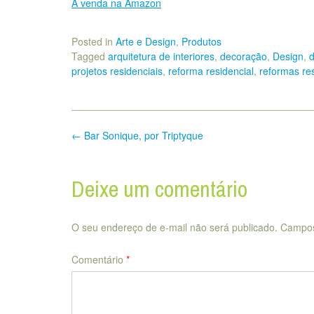
À venda na Amazon
Posted in
Arte e Design
,
Produtos
Tagged
arquitetura de interiores
,
decoração
,
Design
,
d
projetos residenciais
,
reforma residencial
,
reformas res
Post
←
Bar Sonique, por Triptyque
navigation
Deixe um comentário
O seu endereço de e-mail não será publicado.
Campos
Comentário
*