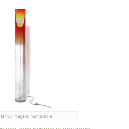
 lamp | imagem: moma store
ndo acesa, mostra graduações em cores vibrantes.