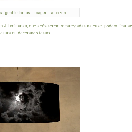
hargeable lamps | imagem: amazon
om 4 luminárias, que após serem recarregadas na base, podem ficar a
eitura ou decorando festas.