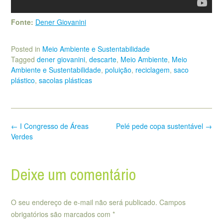
Fonte:
Dener Giovanini
Posted in
Meio Ambiente e Sustentabilidade
Tagged
dener giovanini
,
descarte
,
Meio Ambiente
,
Meio
Ambiente e Sustentabilidade
,
poluição
,
reciclagem
,
saco
plástico
,
sacolas plásticas
Post
←
I Congresso de Áreas
Pelé pede copa sustentável
→
navigation
Verdes
Deixe um comentário
O seu endereço de e-mail não será publicado.
Campos
obrigatórios são marcados com
*