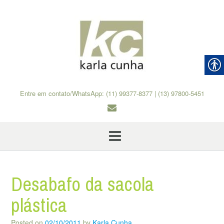
Skip
to
content
Entre em contato/WhatsApp: (11) 99377-8377 | (13) 97800-5451
Desabafo da sacola
plástica
Posted on
02/10/2011
by
Karla Cunha