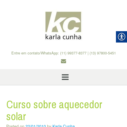
Skip
to
content
Entre em contato/WhatsApp: (11) 99377-8377 | (13) 97800-5451
Curso sobre aquecedor
solar
Posted on
22/01/2010
by
Karla Cunha