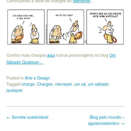
Continuando a série de charges do
Niemeyer
…
Confira mais charges
aqui
outros personagens no blog
Um
Sábado Qualquer…
Posted in
Arte e Design
Tagged
charge
,
Charges
,
niemeyer
,
um sá
,
um sábado
qualquer
Post
←
Sorvete sustentável
Blog pelo mundo –
navigation
agosto/setembro
→