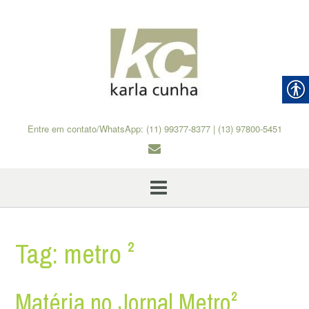
Skip
to
content
Entre em contato/WhatsApp: (11) 99377-8377 | (13) 97800-5451
Tag:
metro ²
Matéria no Jornal Metro²