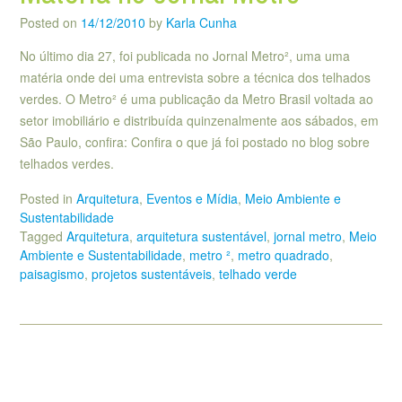
Posted on
14/12/2010
by
Karla Cunha
No último dia 27, foi publicada no Jornal Metro², uma uma
matéria onde dei uma entrevista sobre a técnica dos telhados
verdes. O Metro² é uma publicação da Metro Brasil voltada ao
setor imobiliário e distribuída quinzenalmente aos sábados, em
São Paulo, confira: Confira o que já foi postado no blog sobre
telhados verdes.
Posted in
Arquitetura
,
Eventos e Mídia
,
Meio Ambiente e
Sustentabilidade
Tagged
Arquitetura
,
arquitetura sustentável
,
jornal metro
,
Meio
Ambiente e Sustentabilidade
,
metro ²
,
metro quadrado
,
paisagismo
,
projetos sustentáveis
,
telhado verde